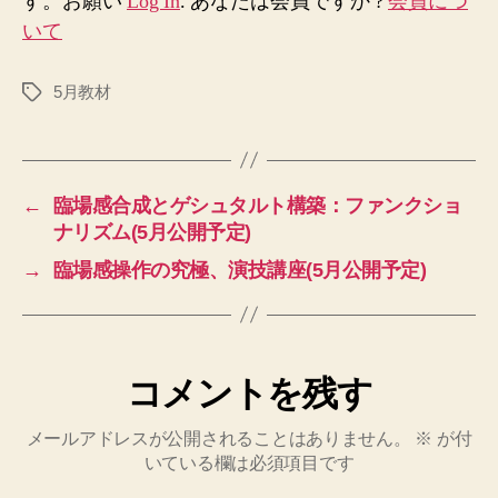
す。お願い
Log In
. あなたは会員ですか ?
会員につ
法
いて
則
upd1(5
月
5月教材
タ
公
グ
開
予
定)
←
臨場感合成とゲシュタルト構築：ファンクショ
へ
ナリズム(5月公開予定)
の
→
臨場感操作の究極、演技講座(5月公開予定)
コメントを残す
メールアドレスが公開されることはありません。
※
が付
いている欄は必須項目です