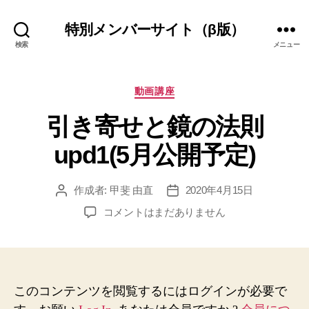
特別メンバーサイト（β版）
検索
メニュー
カ
動画講座
テ
引き寄せと鏡の法則
ゴ
リ
upd1(5月公開予定)
ー
作成者:
甲斐 由直
2020年4月15日
投
投
稿
稿
引
コメントはまだありません
者
日
き
寄
せ
と
鏡
このコンテンツを閲覧するにはログインが必要で
の