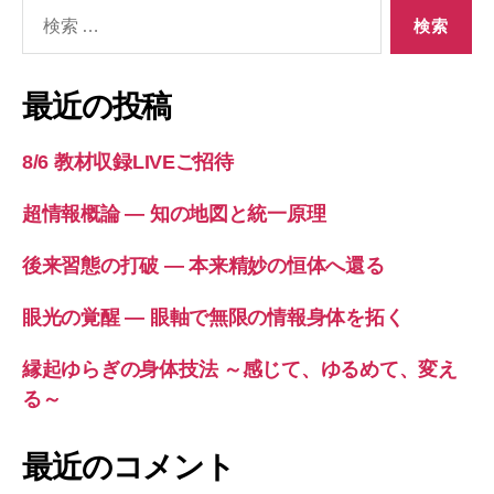
検
索
対
象:
最近の投稿
8/6 教材収録LIVEご招待
超情報概論 ― 知の地図と統一原理
後来習態の打破 ― 本来精妙の恒体へ還る
眼光の覚醒 ― 眼軸で無限の情報身体を拓く
縁起ゆらぎの身体技法 ～感じて、ゆるめて、変え
る～
最近のコメント