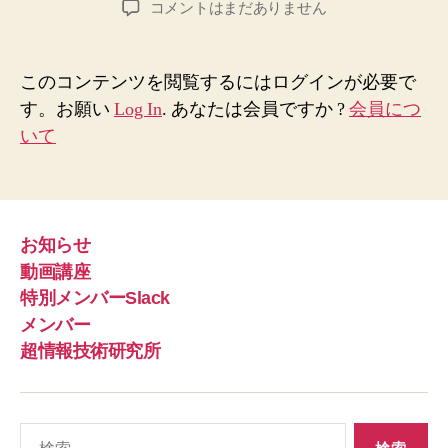
二
コメントはまだありません
者
日
元
論
を
このコンテンツを閲覧するにはログインが必要で
超
す。お願い
Log In
. あなたは会員ですか ?
会員につ
え
いて
る
視
点
～
対
お知らせ
立
動画講座
の
罠
特別メンバーSlack
か
メンバー
ら
超情報技術研究所
ワ
ン
ネ
ス
検
へ