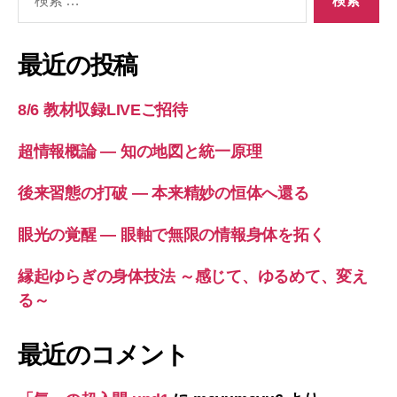
索
～
対
(2
象:
月
最近の投稿
公
開
8/6 教材収録LIVEご招待
予
定)
超情報概論 ― 知の地図と統一原理
へ
の
後来習態の打破 ― 本来精妙の恒体へ還る
眼光の覚醒 ― 眼軸で無限の情報身体を拓く
縁起ゆらぎの身体技法 ～感じて、ゆるめて、変え
る～
最近のコメント