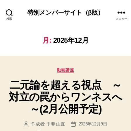
特別メンバーサイト（β版）
検索
メニュー
月:
2025年12月
カ
動画講座
テ
二元論を超える視点 ～
ゴ
リ
対立の罠からワンネスへ
ー
～(2月公開予定)
作成者:
甲斐 由直
2025年12月9日
投
投
稿
稿