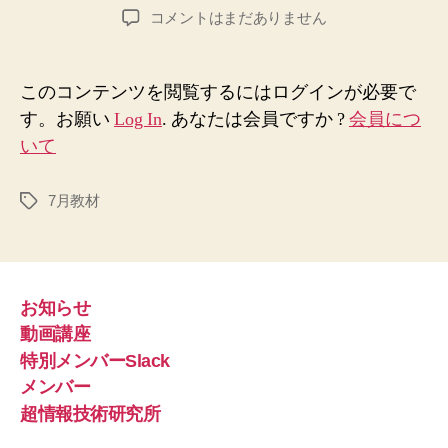
稿
稿
問
コメントはまだありません
知
者
日
題
る
解
法
決
へ
このコンテンツを閲覧するにはログインが必要で
の
の
す。お願い
Log In
. あなたは会員ですか ?
会員につ
秘
いて
策、
空
間
7月教材
タ
感
グ
覚
養
成
法
お知らせ
(7
動画講座
月
特別メンバーSlack
公
メンバー
開
超情報技術研究所
予
定)