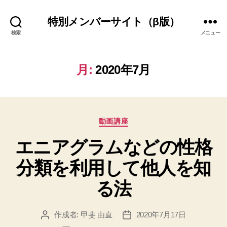
特別メンバーサイト（β版）
検索
メニュー
月:
2020年7月
カ
動画講座
テ
エニアグラムなどの性格
ゴ
リ
分類を利用して他人を知
ー
る法
作成者:
甲斐 由直
2020年7月17日
投
投
稿
稿