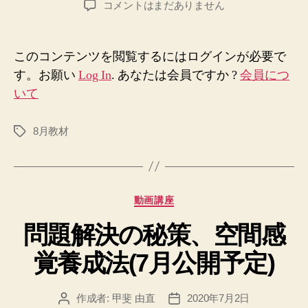
エ
コメントはまだありません
者
日
ニ
ア
グ
このコンテンツを閲覧するにはログインが必要で
ラ
す。お願い
Log In
. あなたは会員ですか ?
会員につ
ム
いて
な
ど
の
8月教材
タ
性
グ
格
分
類
カ
動画講座
を
テ
利
問題解決の秘策、空間感
ゴ
用
リ
し
覚養成法(7月公開予定)
ー
て
他
人
作成者:
甲斐 由直
2020年7月2日
投
投
を