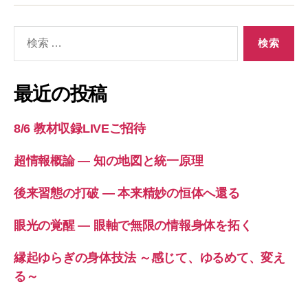
へ
の
検
索
対
象:
最近の投稿
8/6 教材収録LIVEご招待
超情報概論 ― 知の地図と統一原理
後来習態の打破 ― 本来精妙の恒体へ還る
眼光の覚醒 ― 眼軸で無限の情報身体を拓く
縁起ゆらぎの身体技法 ～感じて、ゆるめて、変え
る～