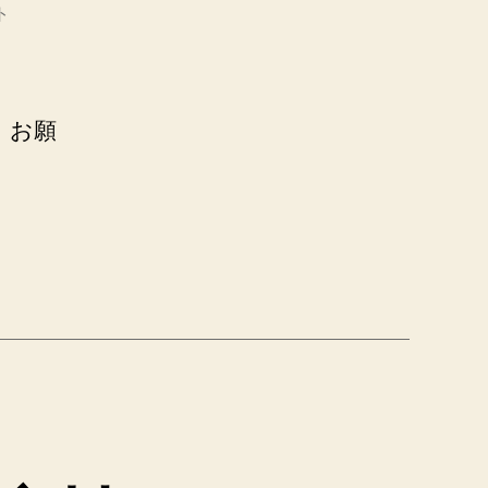
ト
。お願