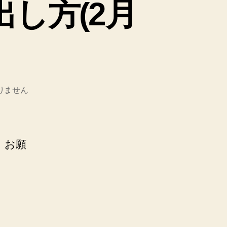
し方(2月
りません
。お願