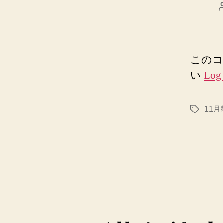
このコ
い
Log 
11
タ
グ