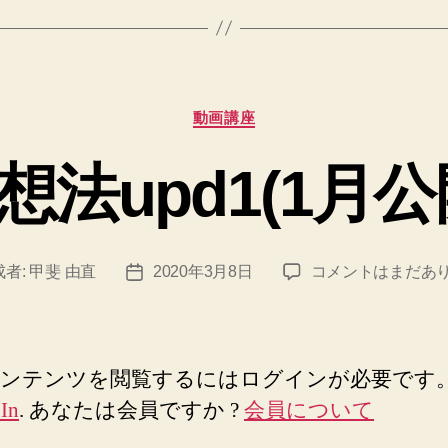
し
方
(2
月
カ
公
動画講座
テ
開
ゴ
予
想法upd1(1月公
リ
定)
ー
へ
の
生
成者:
甲斐 由直
2020年3月8日
コメントはまだあ
投
活
稿
瞑
日
想
法
ンテンツを閲覧するにはログインが必要です
upd1(1
In
. あなたは会員ですか ?
会員について
月
公