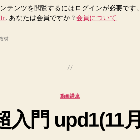
ギ
ンテンツを閲覧するにはログインが必要です
ー
In
. あなたは会員ですか ?
会員について
活
性
法
月教材
(12
月
公
開
予
定)
へ
カ
の
動画講座
テ
ゴ
入門 upd1(11
リ
ー