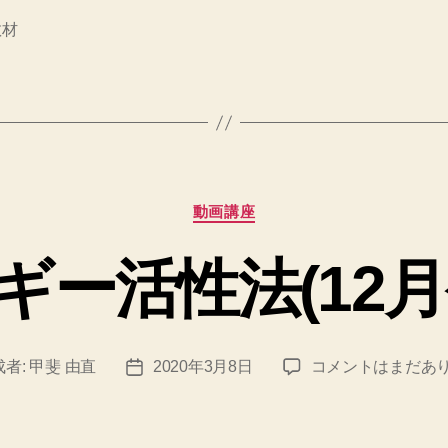
開
教材
予
定)
へ
の
カ
動画講座
テ
ゴ
゙ー活性法(12
リ
ー
性
成者:
甲斐 由直
2020年3月8日
コメントはまだあ
投
エ
稿
ネ
日
ル