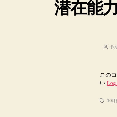
潜在能力
作
投
稿
者
このコ
い
Log 
10
タ
グ