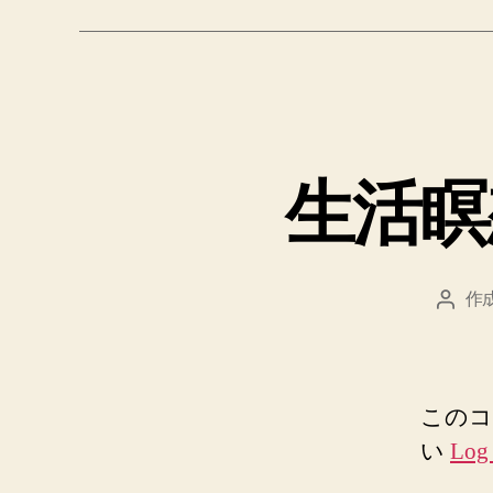
生活瞑
作
投
稿
者
このコ
い
Log 