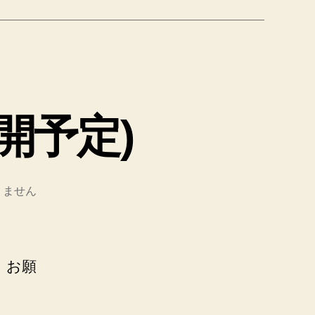
開予定)
りません
。お願