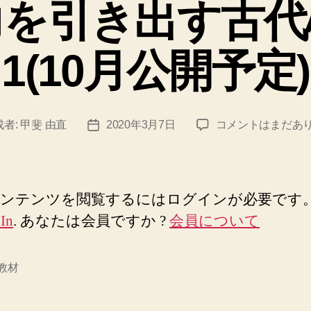
を引き出す古代心
リ
ー
1(10月公開予定)
潜
成者:
甲斐 由直
2020年3月7日
コメントはまだあ
投
在
稿
能
日
力
を
ンテンツを閲覧するにはログインが必要です
引
In
. あなたは会員ですか ?
会員について
き
出
す
月教材
古
代
心