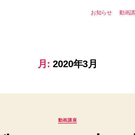
お知らせ
動画
月:
2020年3月
カ
動画講座
テ
ゴ